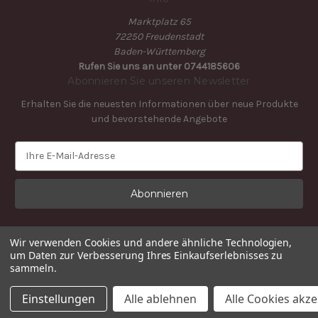
Marktplatz 65
72250 Freudenstadt
Baden-Württemberg
Rufen Sie uns an unter 0744185606
Abonnieren Sie unseren Newsletter
Erhalten Sie die neuesten Informationen über neue Produkte
und bevorstehende Angebote
E
-
M
a
i
l
-
Wir verwenden Cookies und andere ähnliche Technologien,
A
um Daten zur Verbesserung Ihres Einkaufserlebnisses zu
sammeln.
d
r
© 2026 Schwarzwaldkonditorei
Einstellungen
Alle ablehnen
Alle Cookies akz
e
s