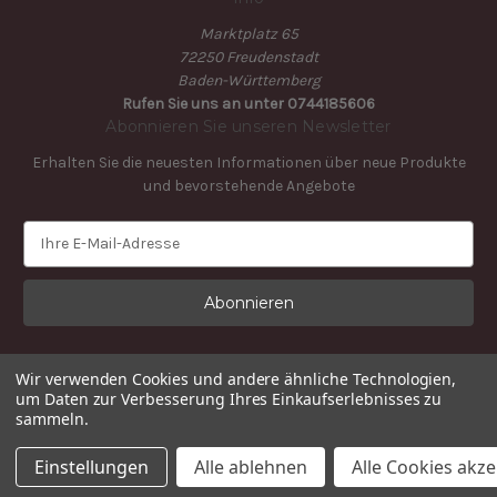
Marktplatz 65
72250 Freudenstadt
Baden-Württemberg
Rufen Sie uns an unter 0744185606
Abonnieren Sie unseren Newsletter
Erhalten Sie die neuesten Informationen über neue Produkte
und bevorstehende Angebote
E
-
M
a
i
l
-
Wir verwenden Cookies und andere ähnliche Technologien,
A
um Daten zur Verbesserung Ihres Einkaufserlebnisses zu
sammeln.
d
r
© 2026 Schwarzwaldkonditorei
Einstellungen
Alle ablehnen
Alle Cookies akz
e
s