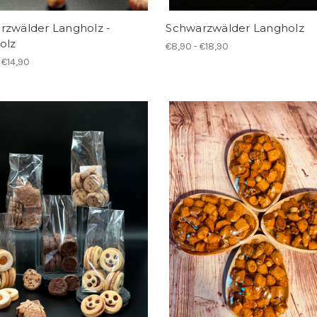
rzwälder Langholz -
Schwarzwälder Langholz
olz
€8,90 - €18,90
 €14,90