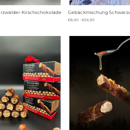
rzwälder Kirschschokolade
Gebäckmischung Schwarz
€8,40 - €24,90