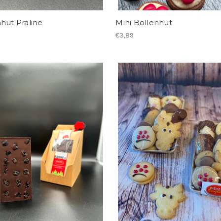
hut Praline
Mini Bollenhut
€3,89