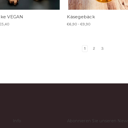
cke VEGAN
Käsegebäck
 €5,40
€6,90 - €9,90
1
2
3
Info
Abonnieren Sie unseren News