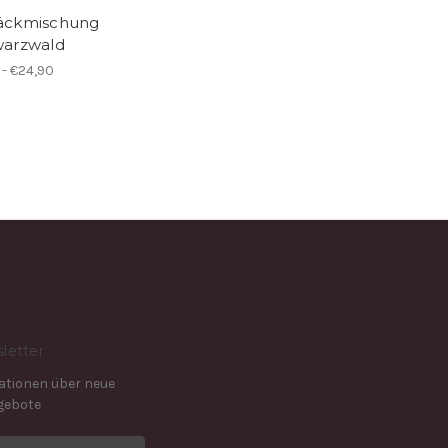
äckmischung
arzwald
 - €24,90
letter
mationen über neue
gebote