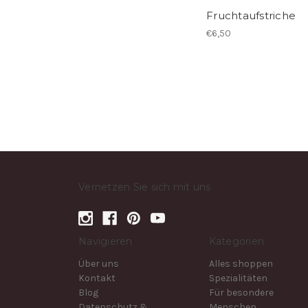
Fruchtaufstriche
€6,50
Vernetzen Sie sich mit uns
Navigieren
Kategorien
Über uns
Alles shoppen
Kontakt
Spezialitäten
Blog
Für besondere
Datenschutz &
Menschen...