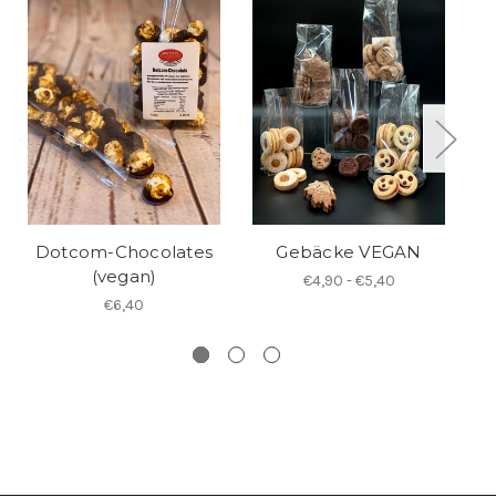
Dotcom-Chocolates
Gebäcke VEGAN
(vegan)
€4,90 - €5,40
€6,40