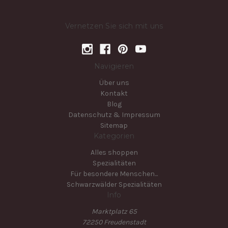
Vernetzen Sie sich mit uns
Navigieren
Über uns
Kontakt
Blog
Datenschutz & Impressum
Sitemap
Kategorien
Alles shoppen
Spezialitäten
Für besondere Menschen...
Schwarzwälder Spezialitäten
Info
Marktplatz 65
72250 Freudenstadt